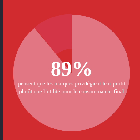
89%
pensent que les marques privilégient leur profit
plutôt que l’utilité pour le consommateur final