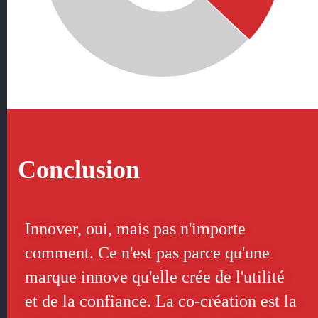
Conclusion
Innover, oui, mais pas n'importe
comment. Ce n'est pas parce qu'une
marque innove qu'elle crée de l'utilité
et de la confiance. La co-création est la