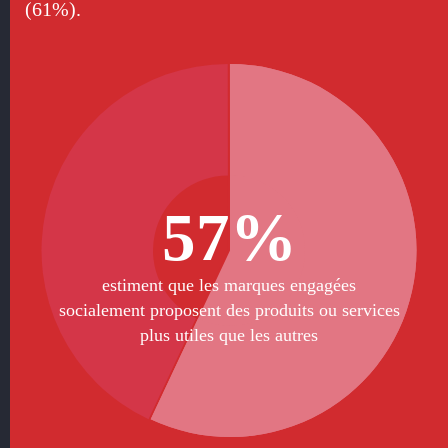
(61%).
57%
estiment que les marques engagées
socialement proposent des produits ou services
plus utiles que les autres