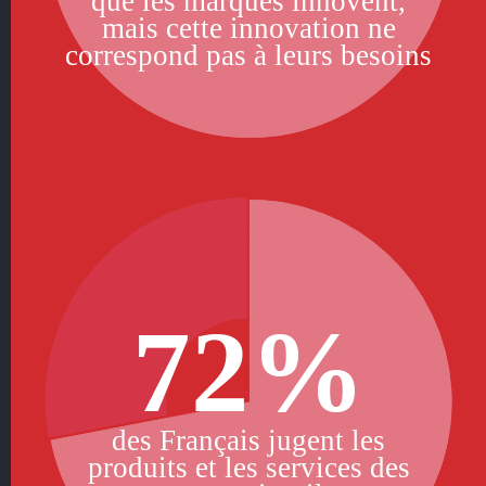
que les marques innovent,
mais cette innovation ne
correspond pas à leurs besoins
72%
des Français jugent les
produits et les services des