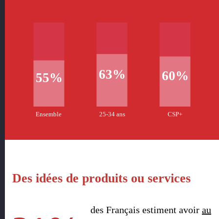
63%
60%
55%
Ensemble
25-34 ans
CSP+
Des idées de produits ou services
des Français estiment avoir
au