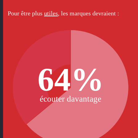
Pour être plus
utiles
, les marques devraient :
64%
écouter davantage