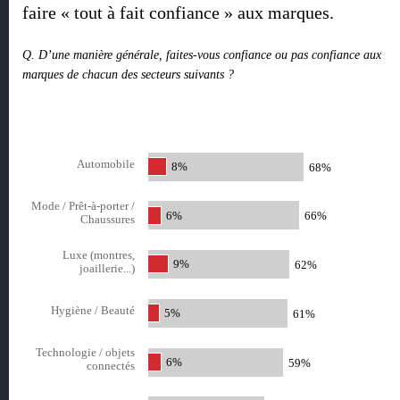
faire « tout à fait confiance » aux marques.
Q. D’une manière générale, faites-vous confiance ou pas confiance aux
marques de chacun des secteurs suivants ?
Automobile
8%
68%
Mode / Prêt-à-porter /
6%
66%
Chaussures
Luxe (montres,
9%
62%
joaillerie...)
Hygiène / Beauté
5%
61%
Technologie / objets
6%
59%
connectés