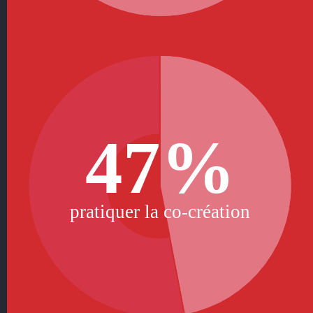
47%
pratiquer la co-création