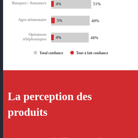
Banques / Assurance
4%
51%
Agro-alimentaire
5%
49%
Opérateurs
4%
48%
téléphoniques
Total confiance
Tout à fait confiance
La perception des
produits