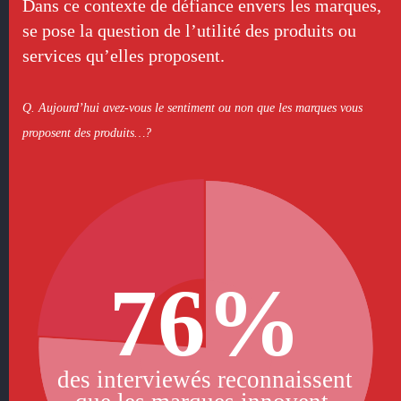
Dans ce contexte de défiance envers les marques,
se pose la question de l’utilité des produits ou
services qu’elles proposent.
Q. Aujourd’hui avez-vous le sentiment ou non que les marques vous
proposent des produits…?
76%
des interviewés reconnaissent