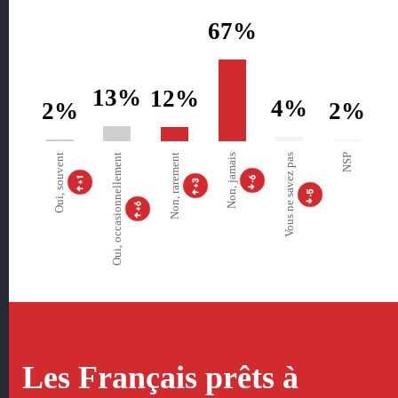
67%
13%
12%
4%
2%
2%
Oui, souvent
Oui, occasionnellement
Non, rarement
Non, jamais
Vous ne savez pas
NSP
Les Français prêts à