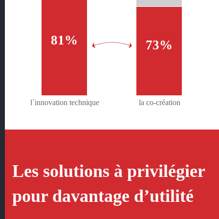
81%
73%
l´innovation technique
la co-création
Les solutions à privilégier
pour davantage d’utilité